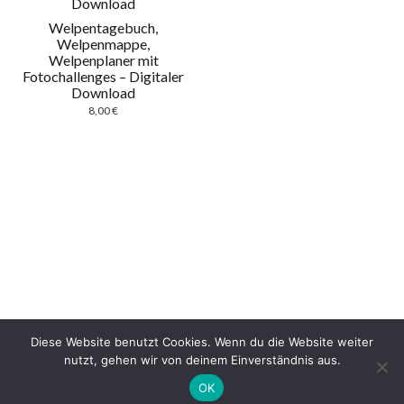
Welpentagebuch,
Welpenmappe,
Welpenplaner mit
Fotochallenges – Digitaler
Download
8,00
€
Diese Website benutzt Cookies. Wenn du die Website weiter
nutzt, gehen wir von deinem Einverständnis aus.
OK