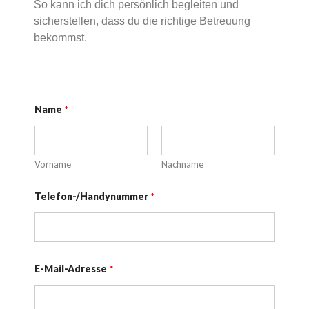
So kann ich dich persönlich begleiten und
sicherstellen, dass du die richtige Betreuung
bekommst.
Name
*
Vorname
Nachname
N
Telefon-/Handynummer
*
a
m
e
z
u
I
n
E-Mail-Adresse
*
f
o
s