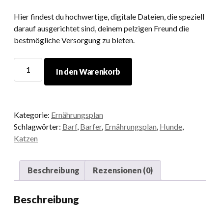
Hier findest du hochwertige, digitale Dateien, die speziell
darauf ausgerichtet sind, deinem pelzigen Freund die
bestmögliche Versorgung zu bieten.
Ernährungsplan
In den Warenkorb
Hunde
Barfplan
Barfer
-
Kategorie:
Ernährungsplan
Digitaler
Schlagwörter:
Barf
,
Barfer
,
Ernährungsplan
,
Hunde
,
Download
Katzen
Menge
Beschreibung
Rezensionen (0)
Beschreibung